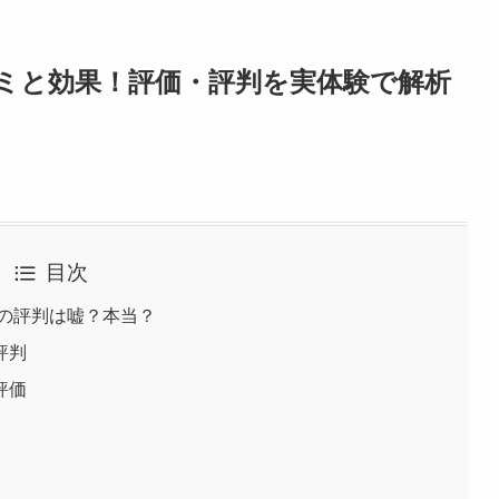
ミと効果！評価・評判を実体験で解析
日
目次
トの評判は嘘？本当？
評判
評価