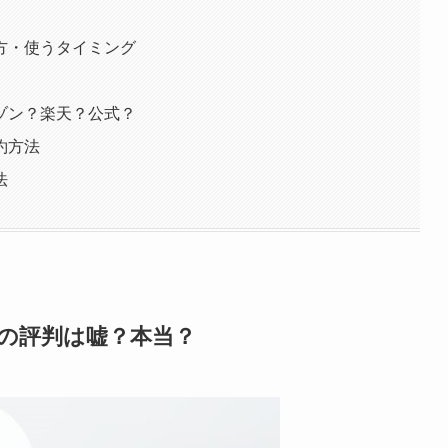
方・使うタイミング
ゾン？楽天？公式？
約方法
法
の評判は嘘？本当？