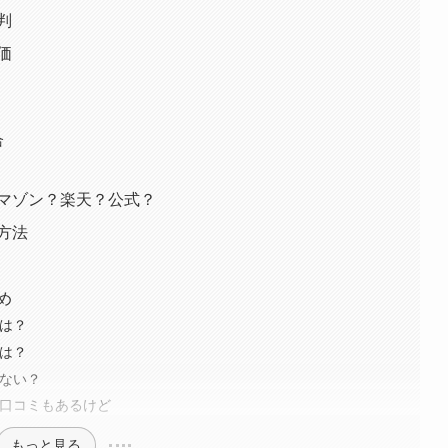
判
価
合
アマゾン？楽天？公式？
方法
め
方は？
分は？
はない？
う口コミもあるけど
もっと見る