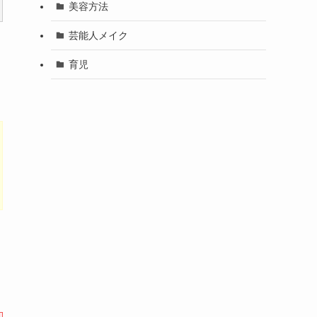
美容方法
芸能人メイク
育児