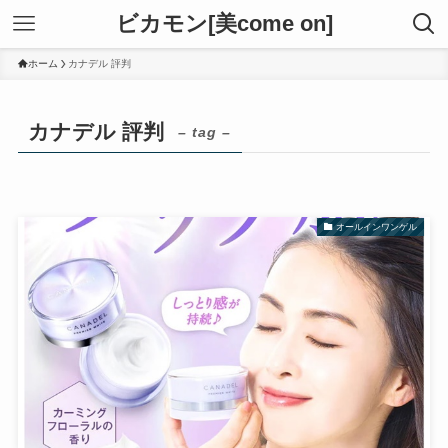
ビカモン[美come on]
ホーム
カナデル 評判
カナデル 評判
– tag –
オールインワンゲル