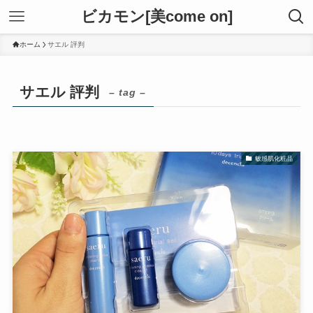
ビカモン[美come on]
ホーム
サエル 評判
サエル 評判
– tag –
敏感肌化粧品