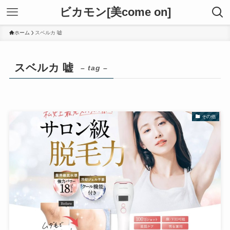
ビカモン[美come on]
ホーム
スベルカ 嘘
スベルカ 嘘
– tag –
その他