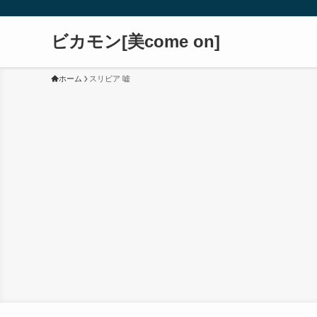
ビカモン[美come on]
ホーム
スリビア 嘘