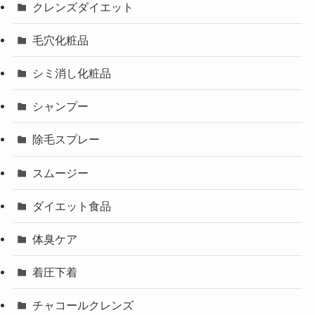
クレンズダイエット
毛穴化粧品
シミ消し化粧品
シャンプー
除毛スプレー
スムージー
ダイエット食品
体臭ケア
着圧下着
チャコールクレンズ