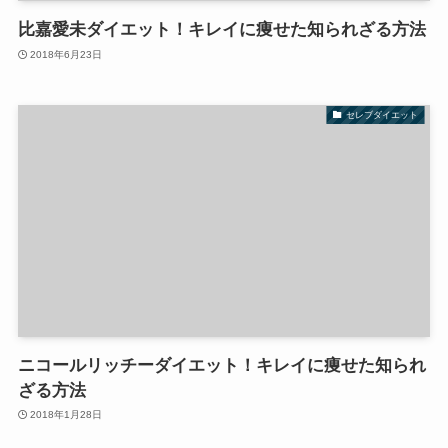
比嘉愛未ダイエット！キレイに痩せた知られざる方法
2018年6月23日
セレブダイエット
ニコールリッチーダイエット！キレイに痩せた知られ
ざる方法
2018年1月28日