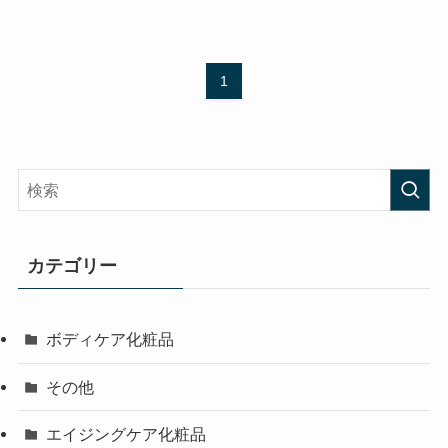
1
カテゴリー
ボディケア化粧品
その他
エイジングケア化粧品