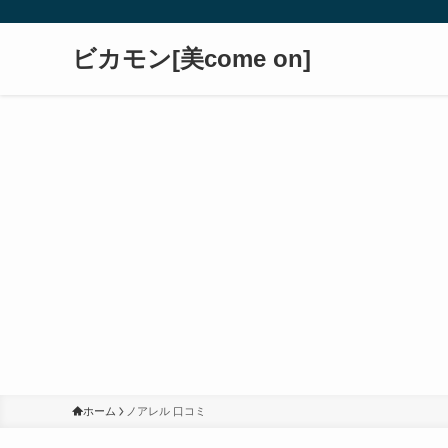
ビカモン[美come on]
ホーム
ノアレル 口コミ