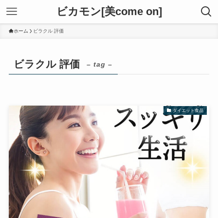
ビカモン[美come on]
ホーム
ビラクル 評価
ビラクル 評価
– tag –
ダイエット食品