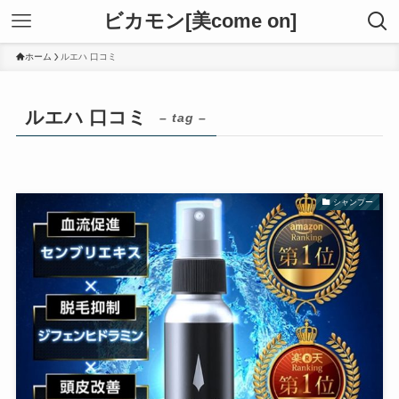
ビカモン[美come on]
ホーム
ルエハ 口コミ
ルエハ 口コミ
– tag –
シャンプー