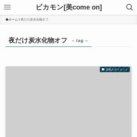
ビカモン[美come on]
ホーム
夜だけ炭水化物オフ
夜だけ炭水化物オフ
– tag –
芸能人ダイエット