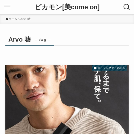
ビカモン[美come on]
ホーム
Arvo 嘘
Arvo 嘘
– tag –
エイジングケア化粧品