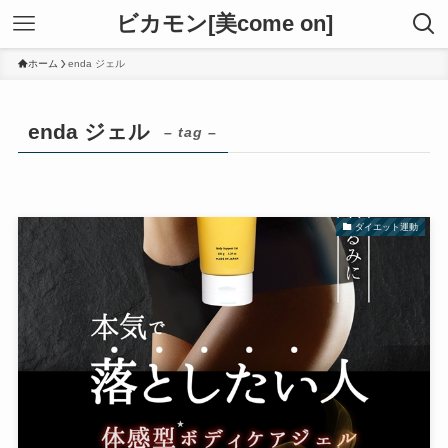
ビカモン[美come on]
ホーム
enda ジェル
enda ジェル
– tag –
ダイエット運動