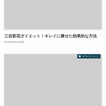
三吉彩花ダイエット！キレイに痩せた効果的な方法
2018年1月26日
モデルダイエット