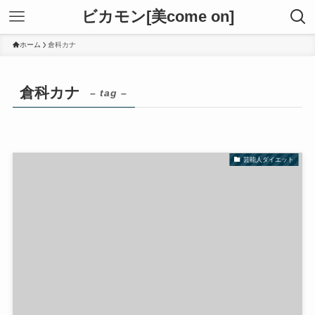
ビカモン[美come on]
ホーム
倉科カナ
倉科カナ
– tag –
芸能人ダイエット