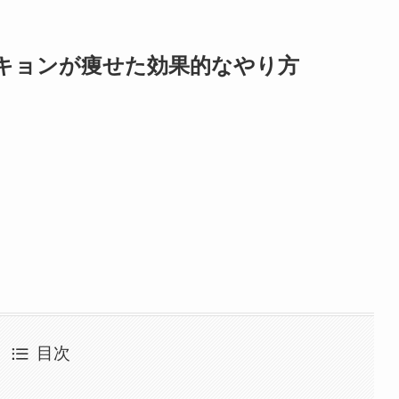
キョンが痩せた効果的なやり方
目次