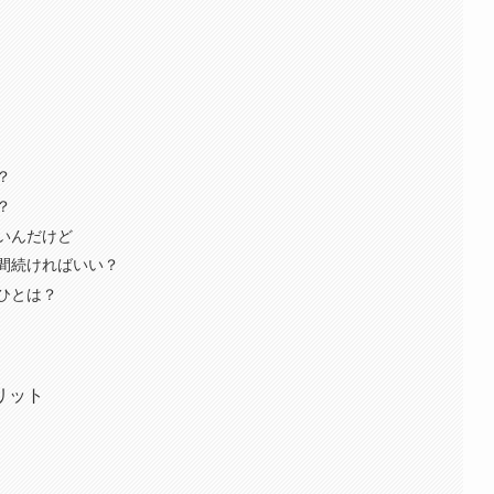
？
？
いんだけど
間続ければいい？
ひとは？
リット