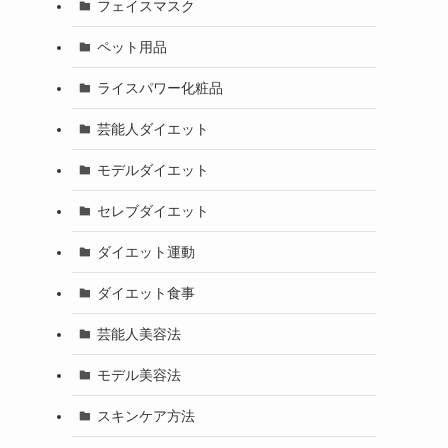
フェイスマスク
ペット用品
ライスパワー化粧品
芸能人ダイエット
モデルダイエット
セレブダイエット
ダイエット運動
ダイエット食事
芸能人美容法
モデル美容法
スキンケア方法