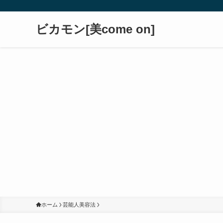
ビカモン[美come on]
ホーム
芸能人美容法