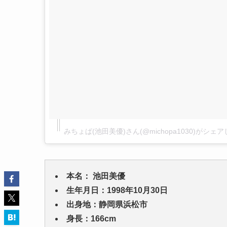
みちょぱ(池田美優)さん(@michopa1030)がシェ
本名： 池田美優
生年月日：1998年10月30日
出身地：静岡県浜松市
身長：166cm