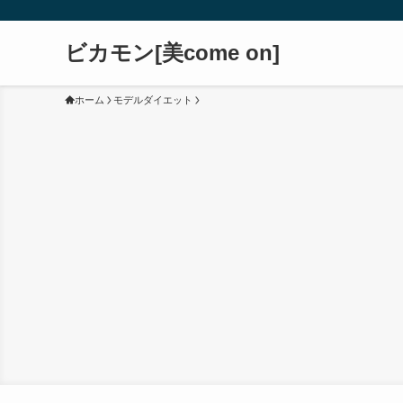
ビカモン[美come on]
ホーム
モデルダイエット