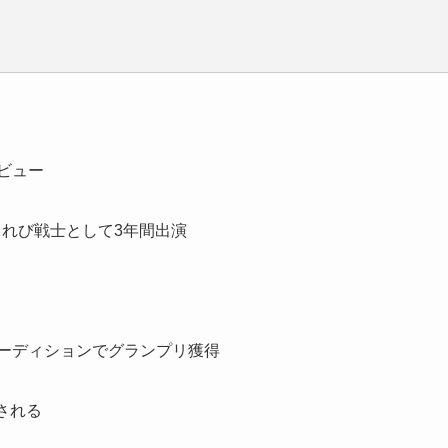
ビュー
てれび戦士として3年間出演
オーディションでグランプリ獲得
用される