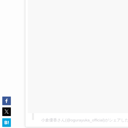
小倉優香さん(@ogurayuka_official)がシェア